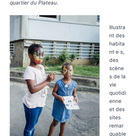
quartier du Plateau
.
Illustra
nt des
habita
nt·e·s,
des
scène
s de la
vie
quotidi
enne
et des
sites
remar
quable