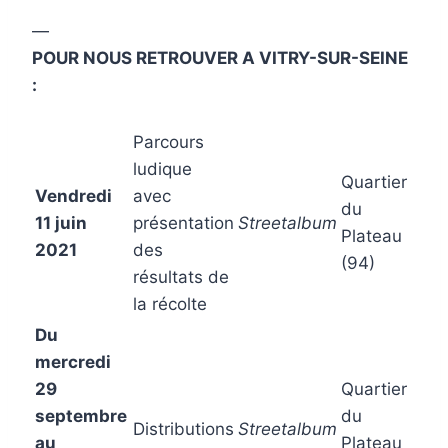
—
POUR NOUS RETROUVER A VITRY-SUR-SEINE
:
Parcours
ludique
Quartier
Vendredi
avec
du
11 juin
présentation
Streetalbum
Plateau
2021
des
(94)
résultats de
la récolte
Du
mercredi
29
Quartier
septembre
du
Distributions
Streetalbum
au
Plateau