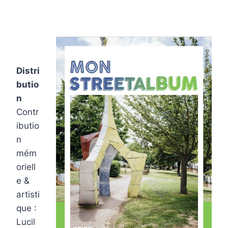
Distri
butio
n
Contr
ibutio
n
mém
oriell
e &
artisti
que :
Lucil