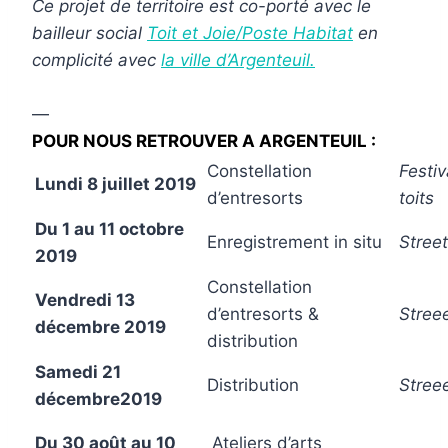
Ce projet de territoire est co-porté avec le
bailleur social
Toit et Joie/Poste Habitat
en
complicité avec
la ville d’Argenteuil.
.
—
POUR NOUS RETROUVER A ARGENTEUIL :
Constellation
Festi
Lundi 8 juillet 2019
d’entresorts
toits
Du 1 au 11 octobre
Enregistrement in situ
Stree
2019
Constellation
Vendredi 13
d’entresorts &
Stree
décembre 2019
distribution
Samedi 21
Distribution
Stree
décembre2019
Du 30 août au 10
Ateliers d’arts